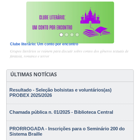
Clube literário: Um conto por encontro
1
/
4
Grupos literários se reúnem para discutir sobre contos dos gêneros textuais de
fantasia, romance e terror
ÚLTIMAS NOTÍCIAS
Resultado - Seleção bolsistas e voluntários(as)
PROBEX 2025/2026
Chamada pública n. 01/2025 - Biblioteca Central
PRORROGADA - Inscrições para o Seminário 200 do
Sistema Braille