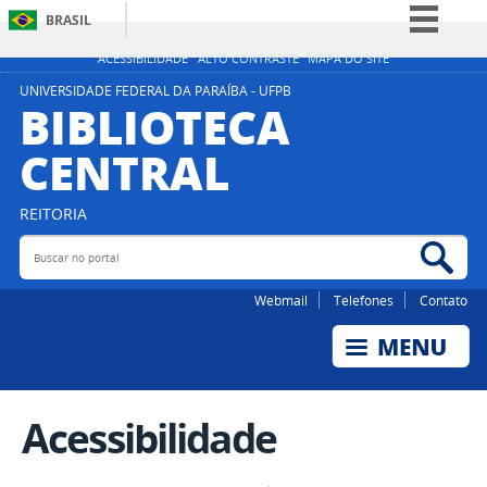
BRASIL
Simplifique!
ACESSIBILIDADE
ALTO CONTRASTE
MAPA DO SITE
Comunica BR
UNIVERSIDADE FEDERAL DA PARAÍBA - UFPB
BIBLIOTECA
Participe
CENTRAL
Acesso à informação
Legislação
REITORIA
Canais
Buscar no portal
Bus
Webmail
Telefones
Contato
Acessibilidade