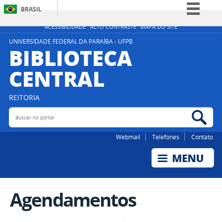
BRASIL
Simplifique!
ACESSIBILIDADE
ALTO CONTRASTE
MAPA DO SITE
Comunica BR
UNIVERSIDADE FEDERAL DA PARAÍBA - UFPB
BIBLIOTECA
Participe
CENTRAL
Acesso à informação
Legislação
REITORIA
Canais
Buscar no portal
Bus
Webmail
Telefones
Contato
Agendamentos