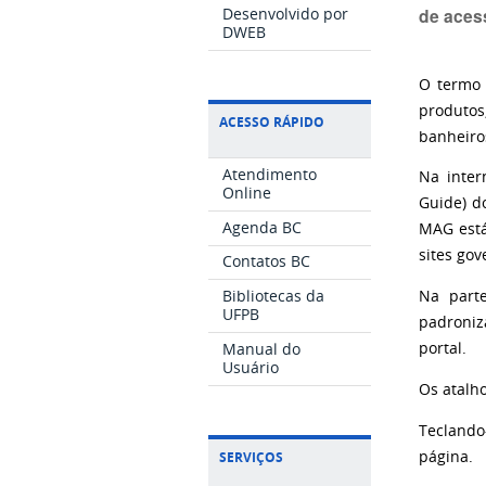
de aces
Desenvolvido por
DWEB
O termo 
produtos
ACESSO RÁPIDO
banheiro
Atendimento
Na inter
Online
Guide) d
Agenda BC
MAG está
sites go
Contatos BC
Bibliotecas da
Na parte
UFPB
padroniz
Manual do
portal.
Usuário
Os atalh
Teclando
página.
SERVIÇOS