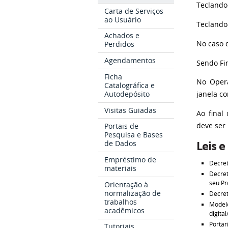
Teclando
Carta de Serviços
ao Usuário
Teclando
Achados e
No caso d
Perdidos
Agendamentos
Sendo Fir
Ficha
No Opera
Catalográfica e
Autodepósito
janela c
Visitas Guiadas
Ao final
deve ser
Portais de
Pesquisa e Bases
Leis e
de Dados
Empréstimo de
Decret
materiais
Decret
seu Pr
Orientação à
normalização de
Decret
trabalhos
Model
acadêmicos
digita
Portar
Tutoriais