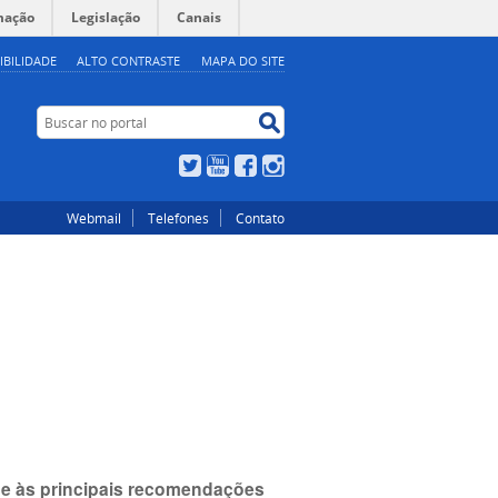
mação
Legislação
Canais
IBILIDADE
ALTO CONTRASTE
MAPA DO SITE
Buscar no portal
Buscar no portal
Twitter
YouTube
Facebook
Instagram
Webmail
Telefones
Contato
de às principais recomendações