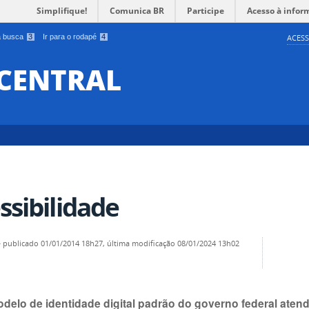
Simplifique!
Comunica BR
Participe
Acesso à infor
 a busca
3
Ir para o rodapé
4
ACESS
 CENTRAL
ssibilidade
—
publicado
01/01/2014 18h27,
última modificação
08/01/2024 13h02
delo de identidade digital padrão do governo federal aten