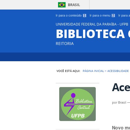
BRASIL
Ir para o conteúdo
1
Ir para o menu
2
Ir para
UNIVERSIDADE FEDERAL DA PARAÍBA - UFPB
BIBLIOTECA
REITORIA
VOCÊ ESTÁ AQUI:
PÁGINA INICIAL
>
ACESSIBILIDADE
Ace
por
Brasil
Novo mo