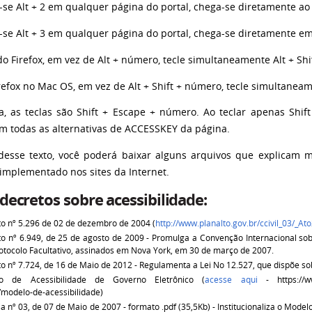
-se Alt + 2 em qualquer página do portal, chega-se diretamente ao 
-se Alt + 3 em qualquer página do portal, chega-se diretamente em
o Firefox, em vez de Alt + número, tecle simultaneamente Alt + Sh
efox no Mac OS, em vez de Alt + Shift + número, tecle simultaneam
, as teclas são Shift + Escape + número. Ao teclar apenas Shif
om todas as alternativas de ACCESSKEY da página.
 desse texto, você poderá baixar alguns arquivos que explicam 
 implementado nos sites da Internet.
 decretos sobre acessibilidade:
o nº 5.296 de 02 de dezembro de 2004 (
http://www.planalto.gov.br/ccivil_03/_
o nº 6.949, de 25 de agosto de 2009 - Promulga a Convenção Internacional sob
otocolo Facultativo, assinados em Nova York, em 30 de março de 2007.
o nº 7.724, de 16 de Maio de 2012 - Regulamenta a Lei No 12.527, que dispõe so
o de Acessibilidade de Governo Eletrônico (
acesse aqui
- https://www
l/modelo-de-acessibilidade)
ia nº 03, de 07 de Maio de 2007 - formato .pdf (35,5Kb) - Institucionaliza o Mode