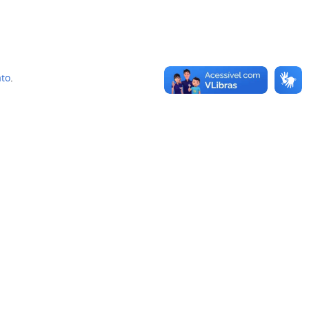
ato
.