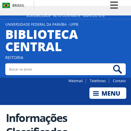
BRASIL
Simplifique!
ACESSIBILIDADE
ALTO CONTRASTE
MAPA DO SITE
Comunica BR
UNIVERSIDADE FEDERAL DA PARAÍBA - UFPB
BIBLIOTECA
Participe
CENTRAL
Acesso à informação
Legislação
REITORIA
Canais
Buscar no portal
Bus
Webmail
Telefones
Contato
Informações