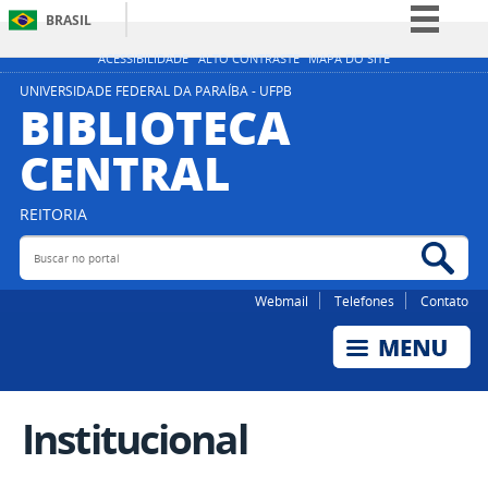
BRASIL
Simplifique!
ACESSIBILIDADE
ALTO CONTRASTE
MAPA DO SITE
Comunica BR
UNIVERSIDADE FEDERAL DA PARAÍBA - UFPB
BIBLIOTECA
Participe
CENTRAL
Acesso à informação
Legislação
REITORIA
Canais
Buscar no portal
Bus
Webmail
Telefones
Contato
Institucional