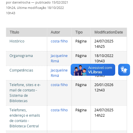
por
danielrocha
—
publicado
15/02/2021
10h24,
última modificação
18/10/2022
10h43
Título
Autor
Tipo
ModificationDate
Histórico
costa filho
Página
24/07/2025
14h25
Organograma
Jacqueline
Página
18/10/2022
Rimá
10h43
Competências
Jacqueline
Página
18/10/2022
Rimá
10h43
Telefone, sites e e-
costa filho
Página
20/01/2026
mail de contato -
12h43
Sistema de
Bibliotecas
Telefones,
costa filho
Página
24/07/2025
endereço e emails
14h22
de contato -
Biblioteca Central